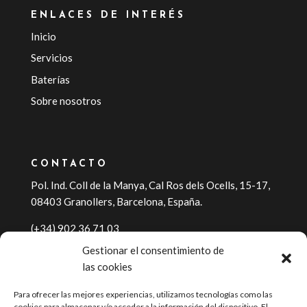
ENLACES DE INTERÉS
Inicio
Servicios
Baterías
Sobre nosotros
CONTACTO
Pol. Ind. Coll de la Manya, Cal Ros dels Ocells, 15-17,
08403 Granollers, Barcelona, España.
(+34) 902 36 71 03
Gestionar el consentimiento de
info@residuos.info
las cookies
Para ofrecer las mejores experiencias, utilizamos tecnologías como las
cookies para almacenar y/o acceder a la información del dispositivo. El