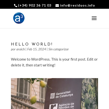
(+34) 902 36 71 03
info@residuos.info
Abrir barra de herramientas
HELLO WORLD!
por
araich
|
Feb 15, 2024
|
Sin categorizar
Welcome to WordPress. This is your first post. Edit or
delete it, then start writing!